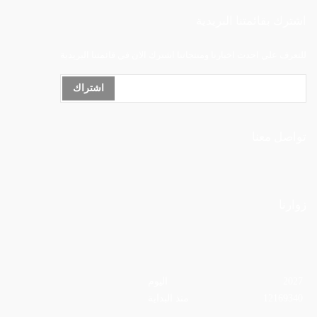
اشترك بقائمتنا البريدية
للتعرف علي احدث اخبارنا ومنتجاتنا اشترك الان في قائمتنا البريدية
تواصل معنا
زوارنا
2027
اليوم
12169340
منذ البداية