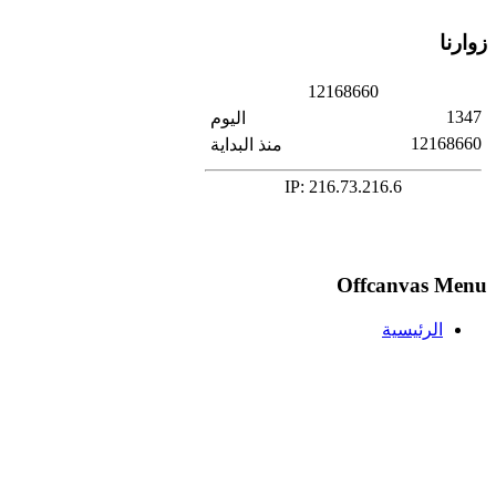
زوارنا
1
2
1
6
8
6
6
0
1347
اليوم
12168660
منذ البداية
IP: 216.73.216.6
Offcanvas Menu
الرئيسية