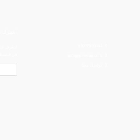
اشترك بق
01007610084
للتعرف علي
في قائمتنا 
info@m-asran.com
تواصل معنا