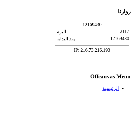
زوارنا
1
2
1
6
9
4
3
0
2117
اليوم
12169430
منذ البداية
IP: 216.73.216.193
Offcanvas Menu
الرئيسية